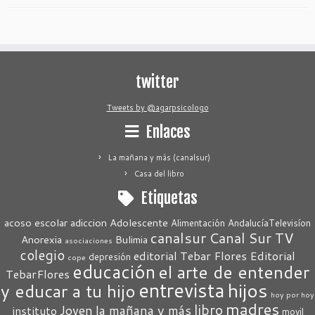
twitter
Tweets by @agarpsicologo
Enlaces
La mañana y más (canalsur)
Casa del libro
Etiquetas
acoso escolar
adiccion
Adolescente
Alimentación
AndalucíaTelevisíon
canalsur
Canal Sur TV
Anorexia
Bulimia
asociaciones
colegio
editorial Tebar Flores
Editorial
depresión
cope
educación
el arte de entender
TebarFlores
entrevista
hijos
y educar a tu hijo
hoy por hoy
madres
libro
Joven
la mañana y más
instituto
movil