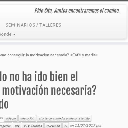
Pide Cita, Juntos encontraremos el camino.
SEMINARIOS / TALLERES
sponde
ómo conseguir la motivación necesaria? «Café y media»
 no ha ido bien el
 motivación necesaria?
do
mo
colegio
educación
el arte de entender y educar a tu hijo
en
11/07/2017
por
iogarcia
ptv
PTV Cordoba
televisión
tv