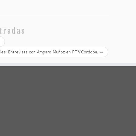
tradas
…
ales: Entrevista con Amparo Muñoz en PTVCórdoba.
→