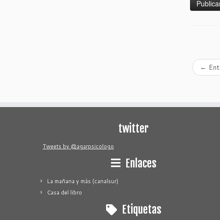
←
Entr
twitter
Tweets by @agarpsicologo
Enlaces
La mañana y más (canalsur)
Casa del libro
Etiquetas