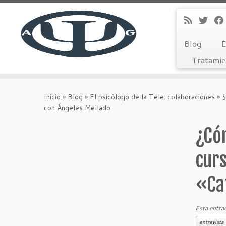
Blog
E
Tratamie
Saltar
al
Inicio
»
Blog
»
El psicólogo de la Tele: colaboraciones
»
¿
contenido
con Ángeles Mellado
¿Có
cur
«Ca
Esta entra
entrevista