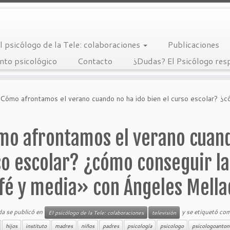
l psicólogo de la Tele: colaboraciones
Publicaciones
nto psicológico
Contacto
¿Dudas? El Psicólogo re
Cómo afrontamos el verano cuando no ha ido bien el curso escolar? ¿c
mo afrontamos el verano cuando
so escolar? ¿cómo conseguir la
fé y media» con Ángeles Mella
da se publicó en
y se etiquetó co
El psicólogo de la Tele: colaboraciones
televisión
hijos
instituto
madres
niños
padres
psicología
psicologo
psicologoanton