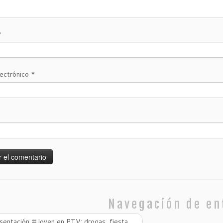
*
lectrónico
*
Navegación de en
sentación #Joven en PTV: drogas, fiesta,…