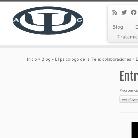
Blog
E
Tratamie
Saltar
al
Inicio
»
Blog
»
El psicólogo de la Tele: colaboraciones
»
E
contenido
Entr
Esta entra
psicologoa