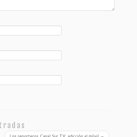
tradas
Los reporteros Canal Sur TV: adicción al móvil
→