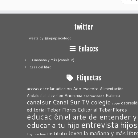
twitter
Tweets by @agarpsicologo
Enlaces
La mañana y más (canalsur)
Casa del libro
Etiquetas
acoso escolar
adiccion
Adolescente
Alimentación
Anorexia
Bulimia
AndalucíaTelevisíon
asociaciones
canalsur
Canal Sur TV
colegio
depresió
cope
editorial Tebar Flores
Editorial TebarFlores
educación
el arte de entender y
entrevista
hijos
educar a tu hijo
libr
Joven
la mañana y más
instituto
hoy por hoy