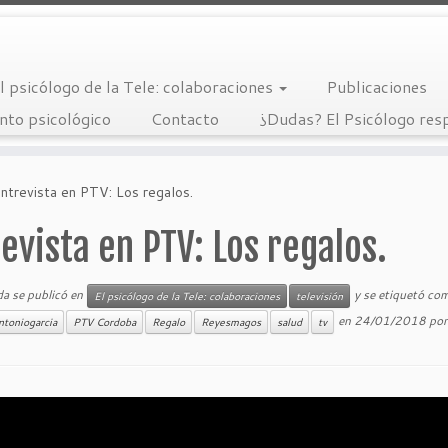
l psicólogo de la Tele: colaboraciones
Publicaciones
nto psicológico
Contacto
¿Dudas? El Psicólogo re
ntrevista en PTV: Los regalos.
evista en PTV: Los regalos.
da se publicó en
y se etiquetó co
El psicólogo de la Tele: colaboraciones
televisión
en
24/01/2018
po
ntoniogarcia
PTV Cordoba
Regalo
Reyesmagos
salud
tv