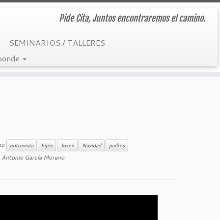
Pide Cita, Juntos encontraremos el camino.
SEMINARIOS / TALLERES
sponde
mo
entrevista
hijos
Joven
Navidad
padres
r
Antonio García Moreno