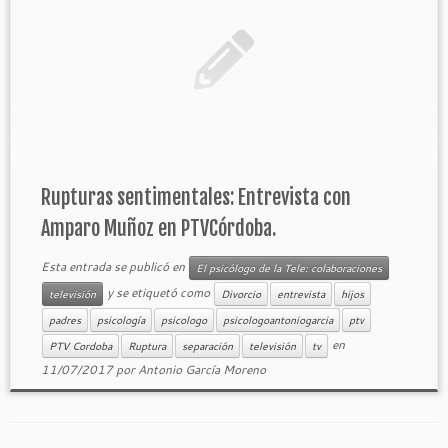
Rupturas sentimentales: Entrevista con
Amparo Muñoz en PTVCórdoba.
Esta entrada se publicó en
El psicólogo de la Tele: colaboraciones
y se etiquetó como
televisión
Divorcio
entrevista
hijos
padres
psicología
psicologo
psicologoantoniogarcia
ptv
en
PTV Cordoba
Ruptura
separación
televisión
tv
11/07/2017
por
Antonio García Moreno