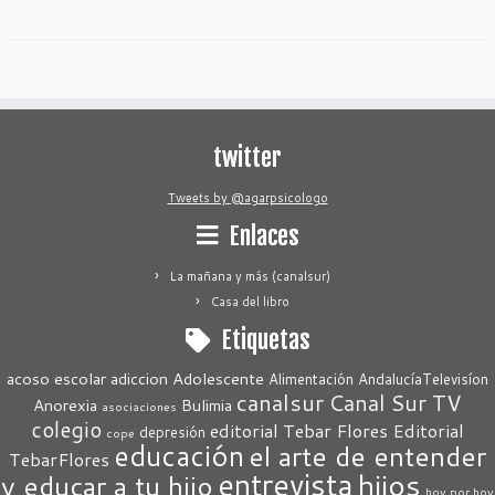
twitter
Tweets by @agarpsicologo
Enlaces
La mañana y más (canalsur)
Casa del libro
Etiquetas
acoso escolar
adiccion
Adolescente
Alimentación
AndalucíaTelevisíon
canalsur
Canal Sur TV
Anorexia
Bulimia
asociaciones
colegio
editorial Tebar Flores
Editorial
depresión
cope
educación
el arte de entender
TebarFlores
entrevista
hijos
y educar a tu hijo
hoy por hoy