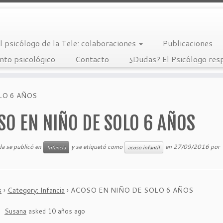
l psicólogo de la Tele: colaboraciones
Publicaciones
nto psicológico
Contacto
¿Dudas? El Psicólogo re
LO 6 AÑOS
SO EN NIÑO DE SOLO 6 AÑOS
da se publicó en
y se etiquetó como
en
27/09/2016
por
Infancia
acoso infantil
s
›
Category: Infancia
›
ACOSO EN NIÑO DE SOLO 6 AÑOS
Susana
asked 10 años ago