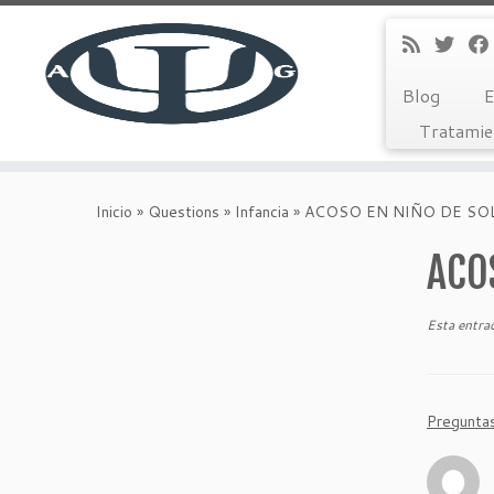
Blog
E
Tratamie
Saltar
al
Inicio
»
Questions
»
Infancia
»
ACOSO EN NIÑO DE SO
contenido
ACO
Esta entra
Pregunta