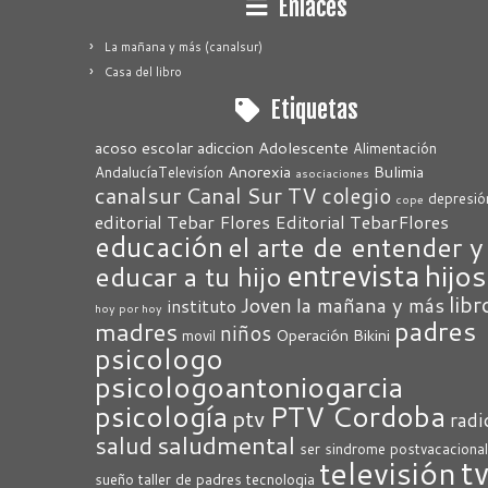
Enlaces
La mañana y más (canalsur)
Casa del libro
Etiquetas
acoso escolar
adiccion
Adolescente
Alimentación
Anorexia
Bulimia
AndalucíaTelevisíon
asociaciones
canalsur
Canal Sur TV
colegio
depresió
cope
editorial Tebar Flores
Editorial TebarFlores
educación
el arte de entender y
entrevista
hijos
educar a tu hijo
libr
Joven
la mañana y más
instituto
hoy por hoy
padres
madres
niños
Operación Bikini
movil
psicologo
psicologoantoniogarcia
psicología
PTV Cordoba
ptv
radi
saludmental
salud
ser
sindrome postvacacional
t
televisión
sueño
taller de padres
tecnologia