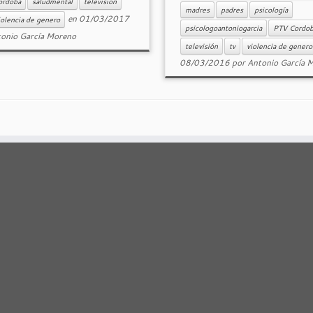
ordoba
saludmental
televisión
madres
padres
psicología
en
01/03/2017
iolencia de genero
psicologoantoniogarcia
PTV Cordob
onio García Moreno
televisión
tv
violencia de genero
08/03/2016
por
Antonio García 