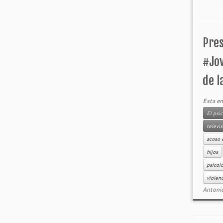
Pres
#Jov
de l
Esta en
El psi
televi
acoso 
hijos
psicol
violen
Antoni