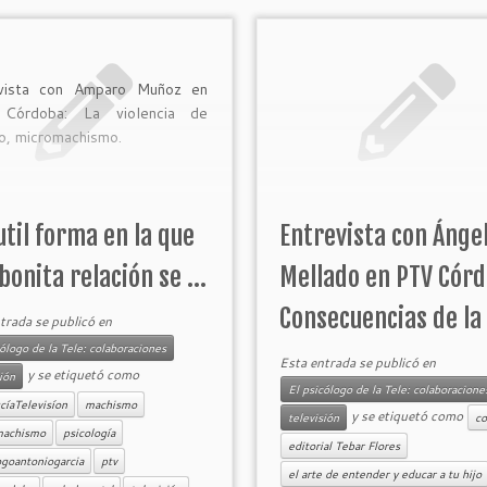
evista con Amparo Muñoz en
Córdoba: La violencia de
o, micromachismo.
util forma en la que
Entrevista con Ánge
bonita relación se ...
Mellado en PTV Córd
Consecuencias de la .
trada se publicó en
cólogo de la Tele: colaboraciones
Esta entrada se publicó en
y se etiquetó como
sión
El psicólogo de la Tele: colaboracione
cíaTelevisíon
machismo
y se etiquetó como
televisión
co
machismo
psicología
editorial Tebar Flores
ogoantoniogarcia
ptv
el arte de entender y educar a tu hijo