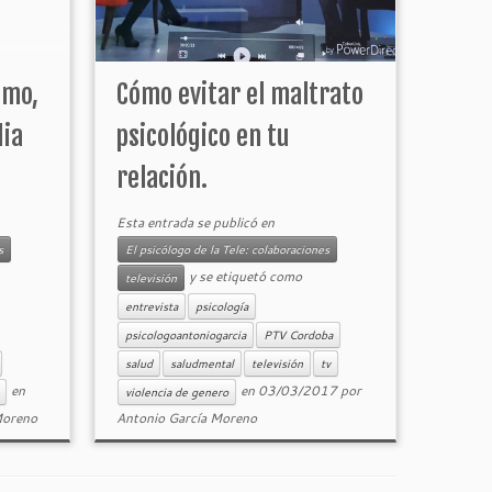
smo,
Cómo evitar el maltrato
dia
psicológico en tu
relación.
Esta entrada se publicó en
s
El psicólogo de la Tele: colaboraciones
y se etiquetó como
televisión
entrevista
psicología
psicologoantoniogarcia
PTV Cordoba
salud
saludmental
televisión
tv
en
en
03/03/2017
por
violencia de genero
Moreno
Antonio García Moreno