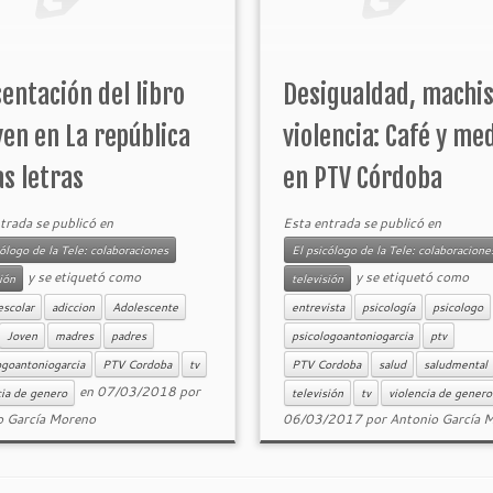
entación del libro
Desigualdad, machi
en en La república
violencia: Café y me
as letras
en PTV Córdoba
trada se publicó en
Esta entrada se publicó en
cólogo de la Tele: colaboraciones
El psicólogo de la Tele: colaboracione
y se etiquetó como
y se etiquetó como
sión
televisión
escolar
adiccion
Adolescente
entrevista
psicología
psicologo
Joven
madres
padres
psicologoantoniogarcia
ptv
ogoantoniogarcia
PTV Cordoba
tv
PTV Cordoba
salud
saludmental
en
07/03/2018
por
cia de genero
televisión
tv
violencia de genero
o García Moreno
06/03/2017
por
Antonio García 