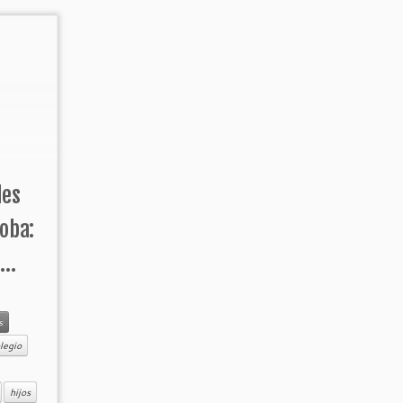
les
oba:
..
s
legio
hijos