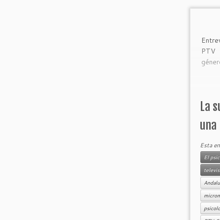
Entr
PTV 
géner
La s
una 
Esta en
El psi
televi
Andalu
micro
psicol