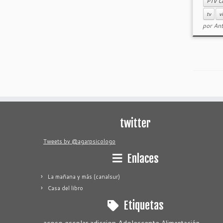
PTV C
tv
v
por
Ant
twitter
Tweets by @agarpsicologo
Enlaces
La mañana y más (canalsur)
Casa del libro
Etiquetas
acoso escolar
adiccion
Adolescente