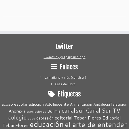
twitter
Tweets by @agarpsicologo
Enlaces
La mañana y más (canalsur)
Casa del libro
Etiquetas
acoso escolar
adiccion
Adolescente
Alimentación
AndalucíaTelevisíon
canalsur
Canal Sur TV
Anorexia
Bulimia
asociaciones
colegio
editorial Tebar Flores
Editorial
depresión
cope
educación
el arte de entender
TebarFlores