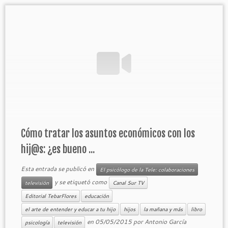
Cómo tratar los asuntos económicos con los
hij@s: ¿es bueno ...
Esta entrada se publicó en
El psicólogo de la Tele: colaboraciones
y se etiquetó como
televisión
Canal Sur TV
Editorial TebarFlores
educación
el arte de entender y educar a tu hijo
hijos
la mañana y más
libro
en
05/05/2015
por
Antonio García
psicología
televisión