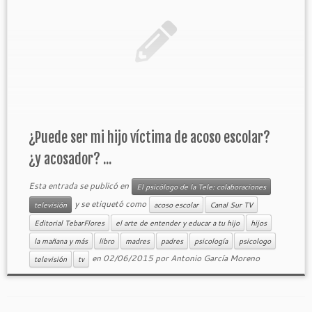
¿Puede ser mi hijo víctima de acoso escolar?
¿y acosador? ...
Esta entrada se publicó en
El psicólogo de la Tele: colaboraciones
y se etiquetó como
televisión
acoso escolar
Canal Sur TV
Editorial TebarFlores
el arte de entender y educar a tu hijo
hijos
la mañana y más
libro
madres
padres
psicología
psicologo
en
02/06/2015
por
Antonio García Moreno
televisión
tv