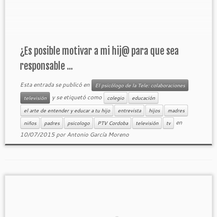
¿Es posible motivar a mi hij@ para que sea
responsable ...
Esta entrada se publicó en
El psicólogo de la Tele: colaboraciones
y se etiquetó como
televisión
colegio
educación
el arte de entender y educar a tu hijo
entrevista
hijos
madres
en
niños
padres
psicologo
PTV Cordoba
televisión
tv
10/07/2015
por
Antonio García Moreno