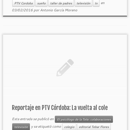
en
PTV Cordoba
sueño
taller de padres
televisión
tv
03/02/2016
por
Antonio García Moreno
Reportaje en PTV Córdoba: La vuelta al cole
Esta entrada se publicó en
El psicólogo de la Tele: colaboraciones
y se etiquetó como
televisión
colegio
editorial Tebar Flores