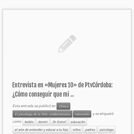
Entrevista en «Mujeres 10» de PtvCórdoba:
¿Cómo conseguir que mi ...
Esta entrada se publicó en
Clínica
y se etiquetó
El psicólogo de la Tele: colaboraciones
televisión
como
bebés
dormir
Dr Estivil
educación
el arte de entender y educar a tu hijo
niños
padres
psicologo