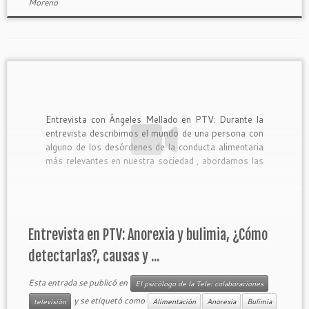
Moreno
Entrevista con Ángeles Mellado en PTV: Durante la
entrevista describimos el mundo de una persona con
alguno de los desórdenes de la conducta alimentaria
más relevantes en nuestra sociedad , abordamos las
causas de su aparición, sugerimos a qué tipos de
comportamientos es necesario prestar atención
para detectarlos a tiempo y, […]
Entrevista en PTV: Anorexia y bulimia, ¿Cómo
detectarlas?, causas y ...
Esta entrada se publicó en
El psicólogo de la Tele: colaboraciones
y se etiquetó como
televisión
Alimentación
Anorexia
Bulimia