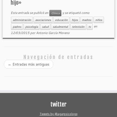
hijo»
Esta entrada se publicó en
y se etiquetó como
Clínica
administración
asociaciones
educación
hijos
madres
niños
en
padres
psicología
salud
saludmental
televisión
tv
12/03/2015
por
Antonio García Moreno
Navegación de entradas
←
Entradas más antiguas
twitter
Tweets by @agarpsicologo