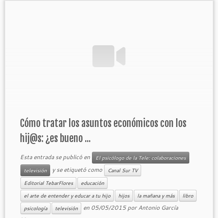
Cómo tratar los asuntos económicos con los
hij@s: ¿es bueno ...
Esta entrada se publicó en
El psicólogo de la Tele: colaboraciones
y se etiquetó como
televisión
Canal Sur TV
Editorial TebarFlores
educación
el arte de entender y educar a tu hijo
hijos
la mañana y más
libro
en
05/05/2015
por
Antonio García
psicología
televisión