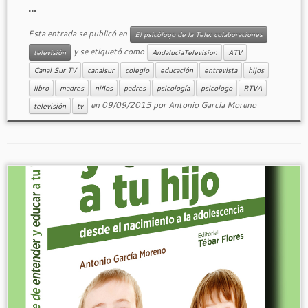
...
Esta entrada se publicó en
El psicólogo de la Tele: colaboraciones
y se etiquetó como
televisión
AndalucíaTelevisíon
ATV
Canal Sur TV
canalsur
colegio
educación
entrevista
hijos
libro
madres
niños
padres
psicología
psicologo
RTVA
en
09/09/2015
por
Antonio García Moreno
televisión
tv