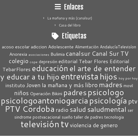
Enlaces
La mañana y más (canalsur)
Casa del libro
Etiquetas
acoso escolar
adiccion
Adolescente
Alimentación
AndalucíaTelevisíon
canalsur
Canal Sur TV
Anorexia
Bulimia
asociaciones
colegio
editorial Tebar Flores
Editorial
depresión
cope
educación
el arte de entender
TebarFlores
entrevista
hijos
y educar a tu hijo
hoy por hoy
madres
libro
Joven
la mañana y más
instituto
movil
psicologo
padres
niños
Operación Bikini
psicologoantoniogarcia
psicología
ptv
PTV Cordoba
saludmental
salud
radio
ser
sindrome postvacacional
sueño
taller de padres
tecnologia
tv
televisión
violencia de genero