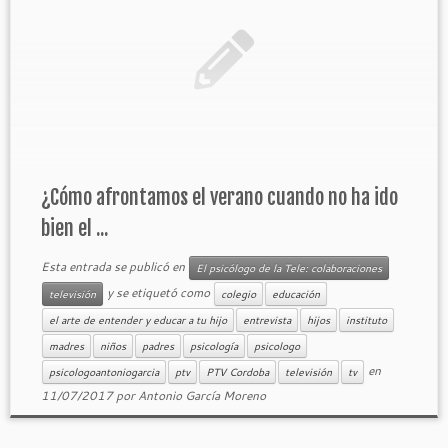
¿Cómo afrontamos el verano cuando no ha ido
bien el ...
Esta entrada se publicó en
El psicólogo de la Tele: colaboraciones
y se etiquetó como
televisión
colegio
educación
el arte de entender y educar a tu hijo
entrevista
hijos
instituto
madres
niños
padres
psicología
psicologo
en
psicologoantoniogarcia
ptv
PTV Cordoba
televisión
tv
11/07/2017
por
Antonio García Moreno