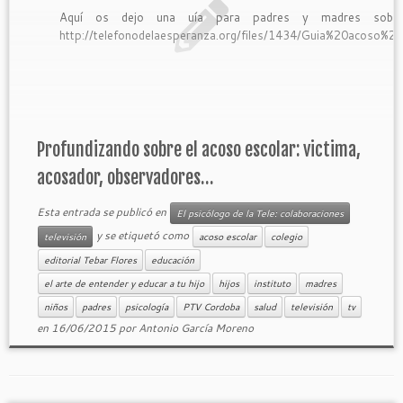
Aquí os dejo una uía para padres y madres sobre
http://telefonodelaesperanza.org/files/1434/Guia%20acoso%
Profundizando sobre el acoso escolar: victima,
acosador, observadores…
Esta entrada se publicó en
El psicólogo de la Tele: colaboraciones
y se etiquetó como
televisión
acoso escolar
colegio
editorial Tebar Flores
educación
el arte de entender y educar a tu hijo
hijos
instituto
madres
niños
padres
psicología
PTV Cordoba
salud
televisión
tv
en
16/06/2015
por
Antonio García Moreno