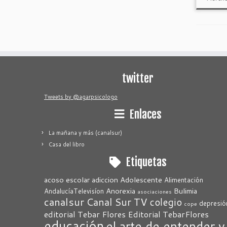
twitter
Tweets by @agarpsicologo
Enlaces
La mañana y más (canalsur)
Casa del libro
Etiquetas
acoso escolar
adiccion
Adolescente
Alimentación
Anorexia
Bulimia
AndalucíaTelevisíon
asociaciones
canalsur
Canal Sur TV
colegio
depresió
cope
editorial Tebar Flores
Editorial TebarFlores
educación
el arte de entender y