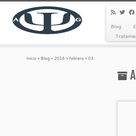
Blog
E
Tratamie
Saltar
al
Inicio
»
Blog
»
2016
»
febrero
»
03
contenido
A