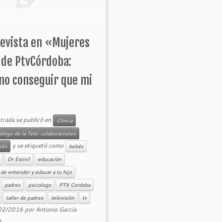
evista en «Mujeres
 de PtvCórdoba:
mo conseguir que mi
trada se publicó en
Clínica
cólogo de la Tele: colaboraciones
y se etiquetó como
sión
bebés
Dr Estivil
educación
 de entender y educar a tu hijo
padres
psicologo
PTV Cordoba
taller de padres
televisión
tv
02/2016
por
Antonio García
o