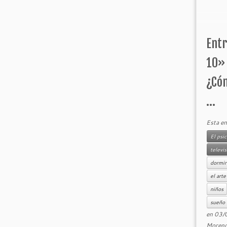
Entr
10»
¿Có
...
Esta en
El psi
televi
dormir
el arte
niños
sueño
en
03/
Moren