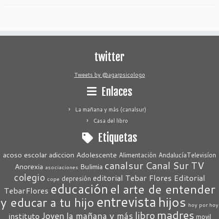
twitter
Tweets by @agarpsicologo
Enlaces
La mañana y más (canalsur)
Casa del libro
Etiquetas
acoso escolar
adiccion
Adolescente
Alimentación
AndalucíaTelevisíon
canalsur
Canal Sur TV
Anorexia
Bulimia
asociaciones
colegio
editorial Tebar Flores
Editorial
depresión
cope
educación
el arte de entender
TebarFlores
entrevista
hijos
y educar a tu hijo
hoy por hoy
madres
libro
Joven
la mañana y más
instituto
movil