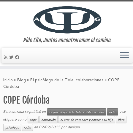
Pide Cita, Juntos encontraremos el camino.
Saltar
al
Inicio
»
Blog
»
El psicólogo de la Tele: colaboraciones
»
COPE
contenido
Córdoba
COPE Córdoba
Esta entrada se publicó en
y se
El psicólogo de la Tele: colaboraciones
radio
etiquetó como
cope
educación
el arte de entender y educar a tu hijo
libro
en
02/02/2015
por
danigm
psicologo
radio