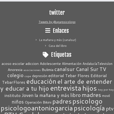
twitter
Tweets by @agarpsicologo
Enlaces
La mañana y más (canalsur)
Casa del libro
Etiquetas
acoso escolar
adiccion
Adolescente
Alimentación
AndalucíaTelevisíon
canalsur
Canal Sur TV
Anorexia
Bulimia
asociaciones
colegio
editorial Tebar Flores
Editorial
depresión
cope
educación
el arte de entender
TebarFlores
entrevista
hijos
y educar a tu hijo
hoy por hoy
madres
libro
Joven
la mañana y más
instituto
movil
psicologo
padres
niños
Operación Bikini
psicologoantoniogarcia
psicología
ptv