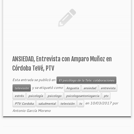
ANSIEDAD, Entrevista con Amparo Muñoz en
Córdoba TeVé, PTV
Esta entrada se publicó en
El psicólogo de la Tele: colaboraciones
y se etiquetó como
televisión
Angustia
ansiedad
entrevista
estrés
psicología
psicologo
psicologoantoniogarcia
ptv
en
10/03/2017
por
PTV Cordoba
saludmental
televisión
tv
Antonio García Moreno