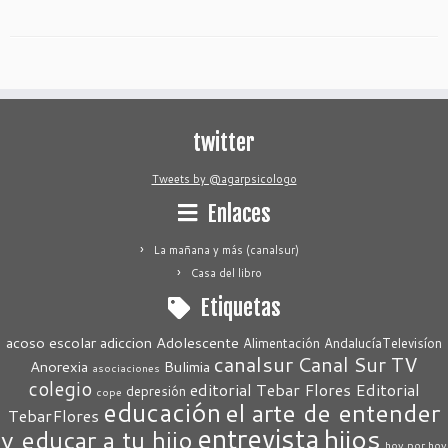
twitter
Tweets by @agarpsicologo
Enlaces
La mañana y más (canalsur)
Casa del libro
Etiquetas
acoso escolar
adiccion
Adolescente
Alimentación
AndalucíaTelevisíon
canalsur
Canal Sur TV
Anorexia
Bulimia
asociaciones
colegio
editorial Tebar Flores
Editorial
depresión
cope
educación
el arte de entender
TebarFlores
entrevista
hijos
y educar a tu hijo
hoy por hoy