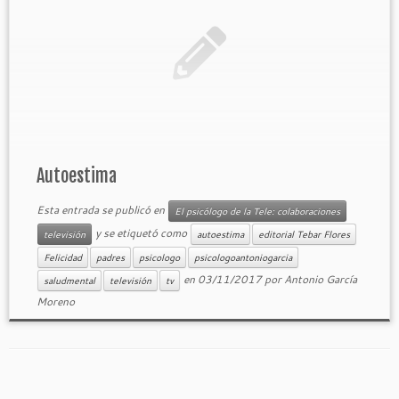
Autoestima
Esta entrada se publicó en
El psicólogo de la Tele: colaboraciones
y se etiquetó como
televisión
autoestima
editorial Tebar Flores
Felicidad
padres
psicologo
psicologoantoniogarcia
en
03/11/2017
por
Antonio García
saludmental
televisión
tv
Moreno