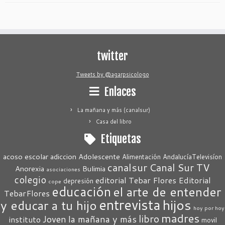
twitter
Tweets by @agarpsicologo
Enlaces
La mañana y más (canalsur)
Casa del libro
Etiquetas
acoso escolar
adiccion
Adolescente
Alimentación
AndalucíaTelevisíon
canalsur
Canal Sur TV
Anorexia
Bulimia
asociaciones
colegio
editorial Tebar Flores
Editorial
depresión
cope
educación
el arte de entender
TebarFlores
entrevista
hijos
y educar a tu hijo
hoy por hoy
madres
libro
Joven
la mañana y más
instituto
movil