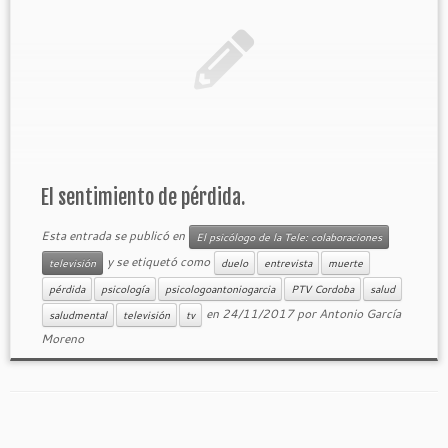
El sentimiento de pérdida.
Esta entrada se publicó en
El psicólogo de la Tele: colaboraciones
y se etiquetó como
televisión
duelo
entrevista
muerte
pérdida
psicología
psicologoantoniogarcia
PTV Cordoba
salud
en
24/11/2017
por
Antonio García
saludmental
televisión
tv
Moreno