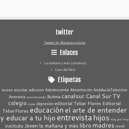
twitter
Tweets by @agarpsicologo
Enlaces
La mañana y más (canalsur)
Casa del libro
Etiquetas
acoso escolar
adiccion
Adolescente
Alimentación
AndalucíaTelevisíon
canalsur
Canal Sur TV
Anorexia
Bulimia
asociaciones
colegio
editorial Tebar Flores
Editorial
depresión
cope
educación
el arte de entender
TebarFlores
entrevista
hijos
y educar a tu hijo
hoy por hoy
madres
libro
Joven
la mañana y más
instituto
movil