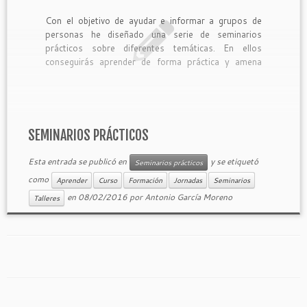
Con el objetivo de ayudar e informar a grupos de
personas he diseñado una serie de seminarios
prácticos sobre diferentes temáticas. En ellos
conseguirás aprender de forma práctica y amena
todo lo que necesitas saber sobre el área que
selecciones. Si eres una administración, entidad o
asociación puedes pedir presupuesto […]
SEMINARIOS PRÁCTICOS
Esta entrada se publicó en
y se etiquetó
Seminarios prácticos
como
Aprender
Curso
Formación
Jornadas
Seminarios
en
08/02/2016
por
Antonio García Moreno
Talleres