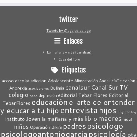
twitter
Tweets by @agarpsicologo
Enlaces
La mañana y más (canalsur)
Casa del libro
Etiquetas
acoso escolar
adiccion
Adolescente
Alimentación
AndalucíaTelevisíon
canalsur
Canal Sur TV
Anorexia
Bulimia
asociaciones
colegio
editorial Tebar Flores
Editorial
depresión
cope
educación
el arte de entender
TebarFlores
entrevista
hijos
y educar a tu hijo
hoy por hoy
madres
libro
Joven
la mañana y más
instituto
movil
psicologo
padres
niños
Operación Bikini
psicologoantoniogarcia
psicología
ptv