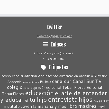
twitter
Tweets by @agarpsicologo
Enlaces
La mañana y más (canalsur)
Casa del libro
Etiquetas
acoso escolar
adiccion
Adolescente
Alimentación
AndalucíaTelevisíon
canalsur
Canal Sur TV
Anorexia
Bulimia
asociaciones
colegio
editorial Tebar Flores
Editorial
depresión
cope
educación
el arte de entender
TebarFlores
entrevista
hijos
y educar a tu hijo
hoy por hoy
madres
libro
Joven
la mañana y más
instituto
movil