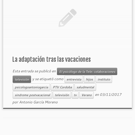
La adaptación tras las vacaciones
Esta entrada se publicó en
El psicólogo de la Tele: colaboraciones
y se etiquetó como
televisión
entrevista
hijos
instituto
psicologoantoniogarcia
PTV Cordoba
saludmental
en
03/11/2017
sindrome postvacacional
televisión
tv
Verano
por
Antonio García Moreno