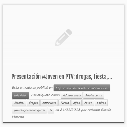
Presentación #Joven en PTV: drogas, fiesta,…
Esta entrada se publicó en
El psicólogo de la Tele: colaboraciones
y se etiquetó como
televisión
Adolescencia
Adolescente
Alcohol
drogas
entrevista
Fiesta
hijos
Joven
padres
en
24/01/2018
por
Antonio García
psicologoantoniogarcia
tv
Moreno