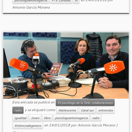
psicologoantoniogarcia
PTV Cordoba
tv
Antonio García Moreno
Esta entrada se publicó en
El psicólogo de la Tele: colaboraciones
y se etiquetó como
radio
Adolescente
Canal sur
entrevista
igualdad
Joven
libro
psicologoantoniogarcia
radio
en
24/01/2018
por
Antonio García Moreno
|
Violenciadegenero