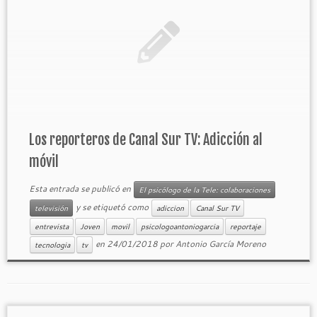
Los reporteros de Canal Sur TV: Adicción al
móvil
Esta entrada se publicó en
El psicólogo de la Tele: colaboraciones
y se etiquetó como
televisión
adiccion
Canal Sur TV
entrevista
Joven
movil
psicologoantoniogarcia
reportaje
en
24/01/2018
por
Antonio García Moreno
tecnologia
tv