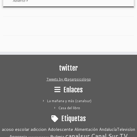
Abierto »
twitter
Tweets by @agarpsicologo
Enlaces
La mañana y más (canalsur)
Casa del libro
Etiquetas
acoso escolar
adiccion
Adolescente
Alimentación
AndalucíaTelevisíon
canalsur
Canal Sur TV
Anorexia
Bulimia
asociaciones