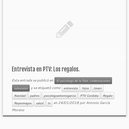
Entrevista en PTV: Los regalos.
Esta entrada se publicó en
El psicólogo de la Tele: colaboraciones
y se etiquetó como
televisión
entrevista
hijos
Joven
Navidad
padres
psicologoantoniogarcia
PTV Cordoba
Regalo
en
24/01/2018
por
Antonio García
Reyesmagos
salud
tv
Moreno