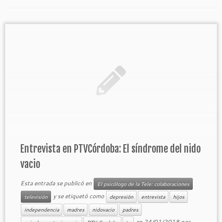
Entrevista en PTVCórdoba: El síndrome del nido
vacio
Esta entrada se publicó en
El psicólogo de la Tele: colaboraciones
y se etiquetó como
televisión
depresión
entrevista
hijos
independencia
madres
nidovacio
padres
en
24/01/2018
por