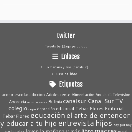
twitter
Tweets by @agarpsicologo
Enlaces
La mañana y más (canalsur)
Casa del libro
Etiquetas
acoso escolar
adiccion
Adolescente
Alimentación
AndalucíaTelevisíon
canalsur
Canal Sur TV
Anorexia
Bulimia
asociaciones
colegio
editorial Tebar Flores
Editorial
depresión
cope
educación
el arte de entender
TebarFlores
entrevista
hijos
y educar a tu hijo
hoy por hoy
madres
libro
Joven
la mañana y más
instituto
movil