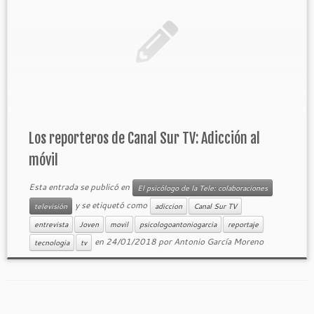
Los reporteros de Canal Sur TV: Adicción al
móvil
Esta entrada se publicó en
El psicólogo de la Tele: colaboraciones
y se etiquetó como
televisión
adiccion
Canal Sur TV
entrevista
Joven
movil
psicologoantoniogarcia
reportaje
en
24/01/2018
por
Antonio García Moreno
tecnologia
tv